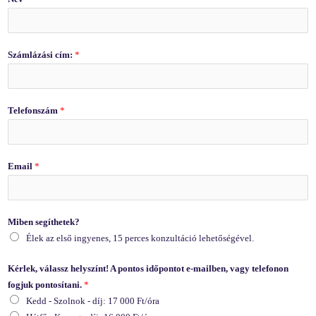
Számlázási cím:
*
Telefonszám
*
Email
*
Miben segíthetek?
Élek az első ingyenes, 15 perces konzultáció lehetőségével.
Kérlek, válassz helyszínt! A pontos időpontot e-mailben, vagy telefonon
fogjuk pontosítani.
*
Kedd - Szolnok - díj: 17 000 Ft/óra