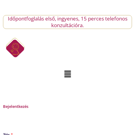
Skip
to
content
Időpontfoglalás első, ingyenes, 15 perces telefonos
konzultációra.
Menu
Bejelentkezés
Név
*