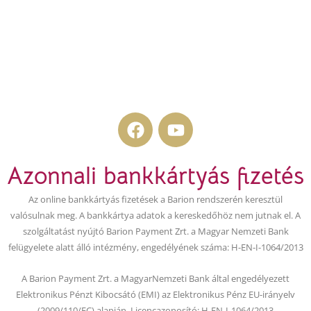
F
Y
a
o
c
u
Azonnali bankkártyás fizetés
e
t
b
u
Az online bankkártyás fizetések a Barion rendszerén keresztül
o
b
valósulnak meg. A bankkártya adatok a kereskedőhöz nem jutnak el. A
o
e
szolgáltatást nyújtó Barion Payment Zrt. a Magyar Nemzeti Bank
k
felügyelete alatt álló intézmény, engedélyének száma: H-EN-I-1064/2013
A Barion Payment Zrt. a MagyarNemzeti Bank által engedélyezett
Elektronikus Pénzt Kibocsátó (EMI) az Elektronikus Pénz EU-irányelv
(2009/110/EC) alapján. Licencazonosító: H-EN-I-1064/2013