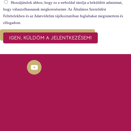
Hozzájárulok ahhoz, hogy ez a weboldal tárolja a beküldött adataimat,
hogy válaszolhassanak megkeresésemre. Az Általános Szerződési
Feltételekben és az Adatvédelmi tájékoztatóban foglaltakat megismertem és
elfogadom.
IGEN, KÜLDÖM A JELENTKEZÉSEM!
Y
o
u
t
u
b
e