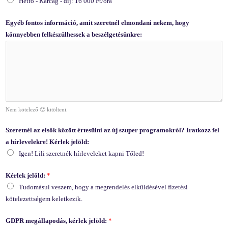
Hétfő - Karcag - díj: 16 000 Ft/óra
Egyéb fontos információ, amit szeretnél elmondani nekem, hogy
könnyebben felkészülhessek a beszélgetésünkre:
Nem kötelező 🙂 kitölteni.
Szeretnél az elsők között értesülni az új szuper programokról? Iratkozz fel
a hírlevelekre! Kérlek jelöld:
Igen! Lili szeretnék hírleveleket kapni Tőled!
Kérlek jelöld:
*
Tudomásul veszem, hogy a megrendelés elküldésével fizetési
kötelezettségem keletkezik.
GDPR megállapodás, kérlek jelöld:
*