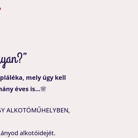
A
ogyan?”
ápláléka, mely úgy kell
hány éves is…
🌸
K EGY ALKOTÓMŰHELYBEN,
Lányod alkotóidejét.