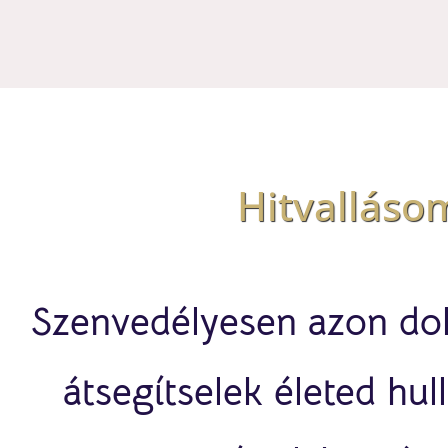
Hitvalláso
Szenvedélyesen azon do
átsegítselek életed hu