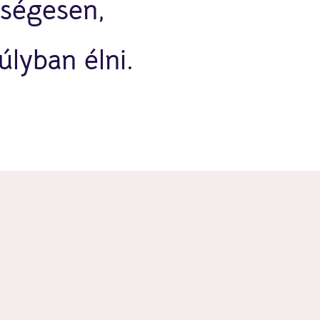
zségesen,
lyban élni.