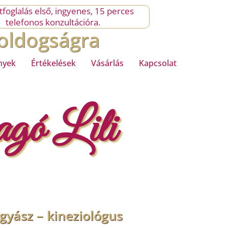
foglalás első, ingyenes, 15 perces
telefonos konzultációra.
oldogságra
nyek
Értékelések
Vásárlás
Kapcsolat
gó Lili
gyász – kineziológus