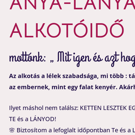
ANYA-LÁNY
ALKOTÓIDŐ
mottónk: „ Mit igen és azt h
Az alkotás a lélek szabadsága, mi több : t
az embernek, mint egy falat kenyér. Akár
Ilyet máshol nem találsz: KETTEN LESZTE
TE és a LÁNYOD!
🌸 Biztosítom a lefoglalt időpontban Te és a 