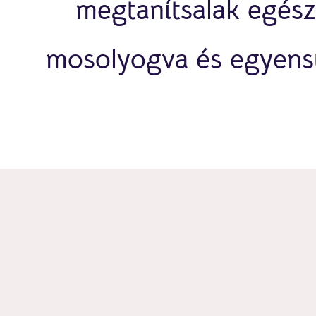
megtanítsalak egés
mosolyogva és egyensú