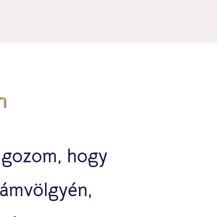
m
lgozom, hogy
llámvölgyén,