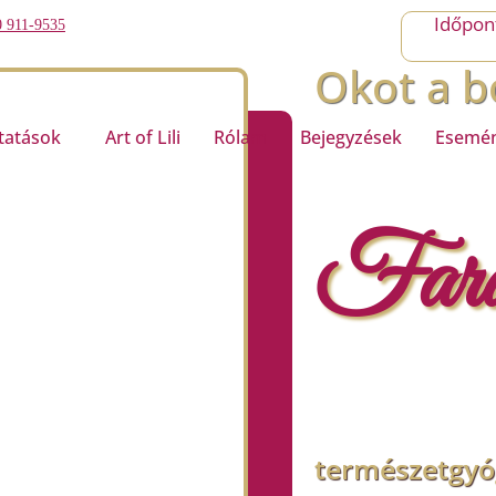
Időpont
0 911-9535
Okot a b
tatások
Art of Lili
Rólam
Bejegyzések
Esemé
Fara
természetgyó