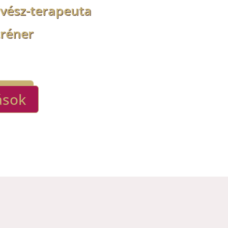
űvész-terapeuta
tréner
ások