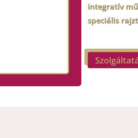
integratív m
speciális rajz
Szolgáltat