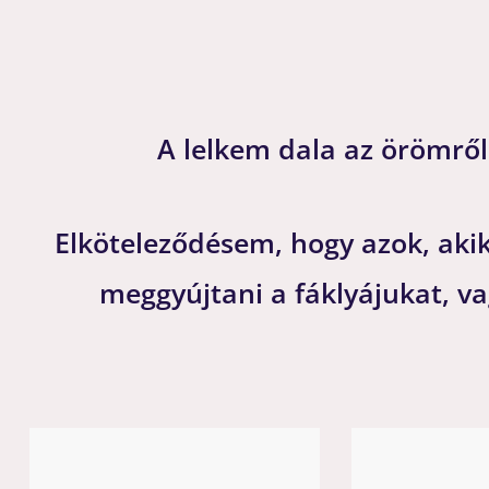
A lelkem dala az örömről 
Elköteleződésem, hogy azok, akik
meggyújtani a fáklyájukat, v