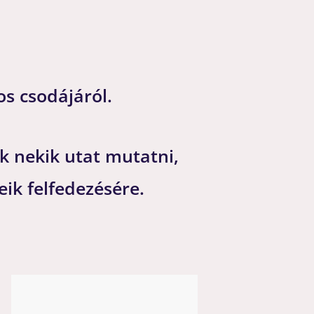
os csodájáról.
k nekik utat mutatni,
eik felfedezésére.