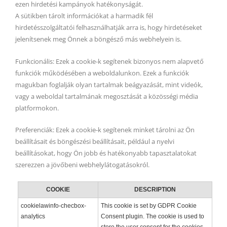
ezen hirdetési kampányok hatékonyságát.
A sütikben tárolt információkat a harmadik fél
hirdetésszolgáltatói felhasználhatják arra is, hogy hirdetéseket
jelenítsenek meg Önnek a böngésző más webhelyein is.
Funkcionális: Ezek a cookie-k segítenek bizonyos nem alapvető
funkciók működésében a weboldalunkon. Ezek a funkciók
magukban foglalják olyan tartalmak beágyazását, mint videók,
vagy a weboldal tartalmának megosztását a közösségi média
platformokon.
Preferenciák: Ezek a cookie-k segítenek minket tárolni az Ön
beállításait és böngészési beállításait, például a nyelvi
beállításokat, hogy Ön jobb és hatékonyabb tapasztalatokat
szerezzen a jövőbeni webhelylátogatásokról.
COOKIE
DESCRIPTION
cookielawinfo-checbox-
This cookie is set by GDPR Cookie
analytics
Consent plugin. The cookie is used to
store the user consent for the cookies