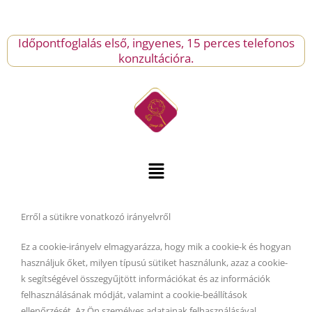
Skip
to
content
Időpontfoglalás első, ingyenes, 15 perces telefonos
konzultációra.
Menu
Erről a sütikre vonatkozó irányelvről
Ez a cookie-irányelv elmagyarázza, hogy mik a cookie-k és hogyan
használjuk őket, milyen típusú sütiket használunk, azaz a cookie-
k segítségével összegyűjtött információkat és az információk
felhasználásának módját, valamint a cookie-beállítások
ellenőrzését. Az Ön személyes adatainak felhasználásával,