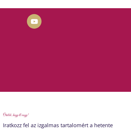
Y
o
u
t
u
b
e
Örülök, hogy itt vagy!
Iratkozz fel az izgalmas tartalomért a hetente