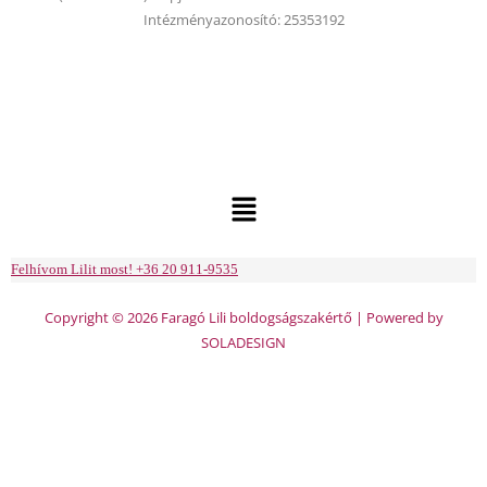
Intézményazonosító: 25353192
Menu
Felhívom Lilit most! +36 20 911-9535
Copyright © 2026 Faragó Lili boldogságszakértő | Powered by
SOLADESIGN