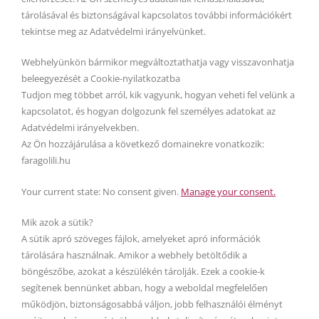
tárolásával és biztonságával kapcsolatos további információkért
tekintse meg az Adatvédelmi irányelvünket.
Webhelyünkön bármikor megváltoztathatja vagy visszavonhatja
beleegyezését a Cookie-nyilatkozatba
Tudjon meg többet arról, kik vagyunk, hogyan veheti fel velünk a
kapcsolatot, és hogyan dolgozunk fel személyes adatokat az
Adatvédelmi irányelvekben.
Az Ön hozzájárulása a következő domainekre vonatkozik:
faragolili.hu
Your current state: No consent given.
Manage your consent.
Mik azok a sütik?
A sütik apró szöveges fájlok, amelyeket apró információk
tárolására használnak. Amikor a webhely betöltődik a
böngészőbe, azokat a készülékén tárolják. Ezek a cookie-k
segítenek bennünket abban, hogy a weboldal megfelelően
működjön, biztonságosabbá váljon, jobb felhasználói élményt