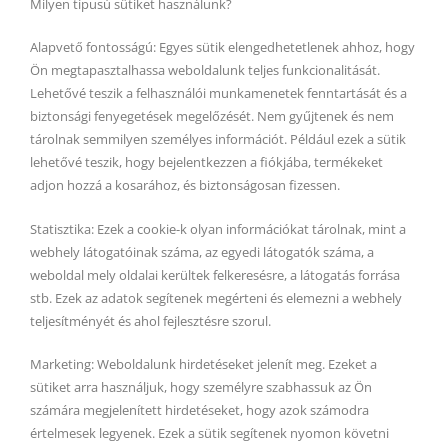
Milyen típusú sütiket használunk?
Alapvető fontosságú: Egyes sütik elengedhetetlenek ahhoz, hogy
Ön megtapasztalhassa weboldalunk teljes funkcionalitását.
Lehetővé teszik a felhasználói munkamenetek fenntartását és a
biztonsági fenyegetések megelőzését. Nem gyűjtenek és nem
tárolnak semmilyen személyes információt. Például ezek a sütik
lehetővé teszik, hogy bejelentkezzen a fiókjába, termékeket
adjon hozzá a kosarához, és biztonságosan fizessen.
Statisztika: Ezek a cookie-k olyan információkat tárolnak, mint a
webhely látogatóinak száma, az egyedi látogatók száma, a
weboldal mely oldalai kerültek felkeresésre, a látogatás forrása
stb. Ezek az adatok segítenek megérteni és elemezni a webhely
teljesítményét és ahol fejlesztésre szorul.
Marketing: Weboldalunk hirdetéseket jelenít meg. Ezeket a
sütiket arra használjuk, hogy személyre szabhassuk az Ön
számára megjelenített hirdetéseket, hogy azok számodra
értelmesek legyenek. Ezek a sütik segítenek nyomon követni