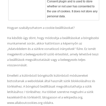
Consent plugin and is used to store
whether or not user has consented to
the use of cookies. It does not store any
personal data.
Hogyan szabályozhatom a cookie-beállításokat?
Ha később úgy dönt, hogy módosítja a beállításokat a böngészési
munkamenet során, akkor kattintson a képernyőn az
„Adatvédelem és a sütikre vonatkozó irányelvek” fülre. Ez ismét
megjeleníti a beleegyezésről szóló értesítést, amely lehetővé teszi
a beállítások megváltoztatását vagy a beleegyezés teljes
visszavonását.
Emellett a különböző böngészők különböző módszereket
biztosítanak a weboldalak által használt sütik blokkolásához és
törléséhez. A böngésző beállításait megváltoztathatja a sütik
letiltásához / törléséhez. Ha többet szeretne megtudni a sütik
kezeléséről és törléséről, látogasson el a wikipedia.org,
www.allaboutcookies.org oldalra.