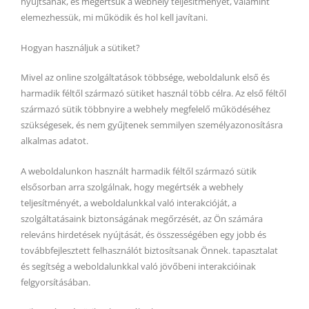
nyújtsanak, és megértsük a webhely teljesítményét, valamint
elemezhessük, mi működik és hol kell javítani.
Hogyan használjuk a sütiket?
Mivel az online szolgáltatások többsége, weboldalunk első és
harmadik féltől származó sütiket használ több célra. Az első féltől
származó sütik többnyire a webhely megfelelő működéséhez
szükségesek, és nem gyűjtenek semmilyen személyazonosításra
alkalmas adatot.
A weboldalunkon használt harmadik féltől származó sütik
elsősorban arra szolgálnak, hogy megértsék a webhely
teljesítményét, a weboldalunkkal való interakcióját, a
szolgáltatásaink biztonságának megőrzését, az Ön számára
releváns hirdetések nyújtását, és összességében egy jobb és
továbbfejlesztett felhasználót biztosítsanak Önnek. tapasztalat
és segítség a weboldalunkkal való jövőbeni interakcióinak
felgyorsításában.