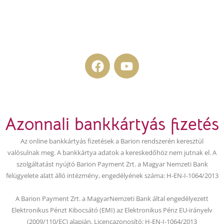
F
Y
a
o
c
u
e
t
b
u
Azonnali bankkártyás fizetés
o
b
o
e
Az online bankkártyás fizetések a Barion rendszerén keresztül
k
valósulnak meg. A bankkártya adatok a kereskedőhöz nem jutnak el. A
szolgáltatást nyújtó Barion Payment Zrt. a Magyar Nemzeti Bank
felügyelete alatt álló intézmény, engedélyének száma: H-EN-I-1064/2013
A Barion Payment Zrt. a MagyarNemzeti Bank által engedélyezett
Elektronikus Pénzt Kibocsátó (EMI) az Elektronikus Pénz EU-irányelv
(2009/110/EC) alapján. Licencazonosító: H-EN-I-1064/2013