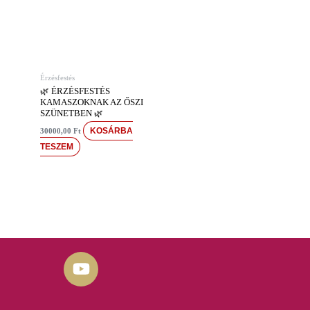
Érzésfestés
🌿 ÉRZÉSFESTÉS
KAMASZOKNAK AZ ŐSZI
SZÜNETBEN 🌿
KOSÁRBA
30000,00
Ft
TESZEM
Y
o
u