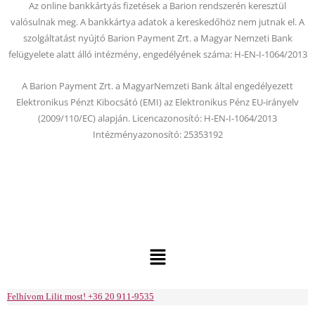
Az online bankkártyás fizetések a Barion rendszerén keresztül
o
b
valósulnak meg. A bankkártya adatok a kereskedőhöz nem jutnak el. A
o
e
szolgáltatást nyújtó Barion Payment Zrt. a Magyar Nemzeti Bank
k
felügyelete alatt álló intézmény, engedélyének száma: H-EN-I-1064/2013
A Barion Payment Zrt. a MagyarNemzeti Bank által engedélyezett
Elektronikus Pénzt Kibocsátó (EMI) az Elektronikus Pénz EU-irányelv
(2009/110/EC) alapján. Licencazonosító: H-EN-I-1064/2013
Intézményazonosító: 25353192
Menu
Felhívom Lilit most! +36 20 911-9535