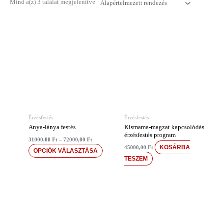
Mind a(z) 3 találat megjelenítve
Ártartomány:
Ennek
31000,00 Ft
a
-
72000,00 Ft
terméknek
több
variációja
van.
A
változatok
Érzésfestés
Érzésfestés
a
Anya-lánya festés
Kismama-magzat kapcsolódás
termékoldalon
érzésfestés program
31000,00
Ft
–
72000,00
Ft
választhatók
KOSÁRBA
45000,00
Ft
OPCIÓK VÁLASZTÁSA
ki
TESZEM