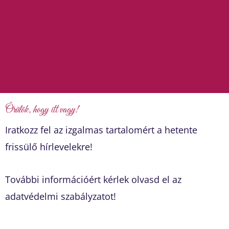
t
u
b
e
Örülök, hogy itt vagy!
Iratkozz fel az izgalmas tartalomért a hetente
frissülő hírlevelekre!
További információért kérlek olvasd el az
adatvédelmi szabályzatot!