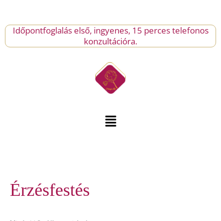
Skip
to
content
Időpontfoglalás első, ingyenes, 15 perces telefonos
konzultációra.
Menu
Érzésfestés