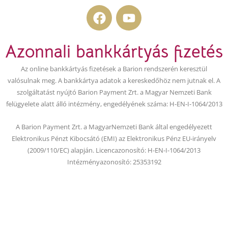
F
Y
a
o
c
u
Azonnali bankkártyás fizetés
e
t
b
u
Az online bankkártyás fizetések a Barion rendszerén keresztül
o
b
valósulnak meg. A bankkártya adatok a kereskedőhöz nem jutnak el. A
o
e
szolgáltatást nyújtó Barion Payment Zrt. a Magyar Nemzeti Bank
k
felügyelete alatt álló intézmény, engedélyének száma: H-EN-I-1064/2013
A Barion Payment Zrt. a MagyarNemzeti Bank által engedélyezett
Elektronikus Pénzt Kibocsátó (EMI) az Elektronikus Pénz EU-irányelv
(2009/110/EC) alapján. Licencazonosító: H-EN-I-1064/2013
Intézményazonosító: 25353192