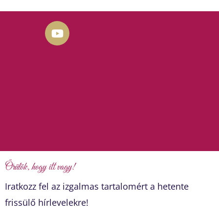
Y
o
u
t
u
b
e
Örülök, hogy itt vagy!
Iratkozz fel az izgalmas tartalomért a hetente
frissülő hírlevelekre!