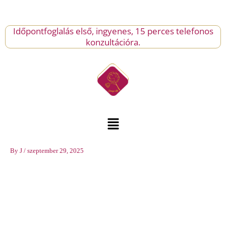
Skip
to
content
Időpontfoglalás első, ingyenes, 15 perces telefonos
konzultációra.
Menu
By
J
/
szeptember 29, 2025
Boldogasszony
mennyiség