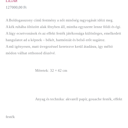
LiLiArt
127000,00
Ft
A Boldogasszony című festmény a női minőség ragyogását idézi meg.
A kék ruhába öltözött alak fényben áll, mintha egyszerre lenne földi és égi.
A lágy ecsetvonások és az effekt festék játékossága különleges, emelkedett
hangulatot ad a képnek – békét, harmóniát és belső erőt sugároz.
A mű igényesen, matt üvegezéssel keretezve kerül átadásra, így méltó
módon válhat otthonod díszévé.
Méretek: 32 × 42 cm
Anyag és technika: akvarell papír, gouache festék, effekt
festék