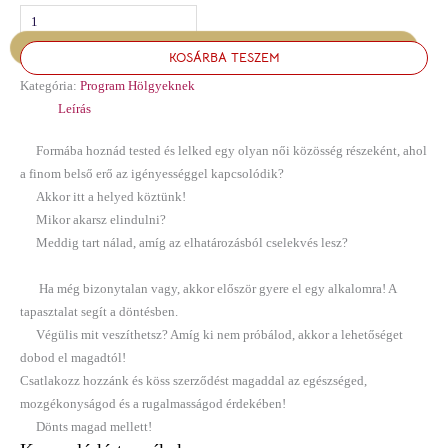
KOSÁRBA TESZEM
Kategória:
Program Hölgyeknek
Leírás
Formába hoznád tested és lelked egy olyan női közösség részeként, ahol
a finom belső erő az igényességgel kapcsolódik?
Akkor itt a helyed köztünk!
Mikor akarsz elindulni?
Meddig tart nálad, amíg az elhatározásból cselekvés lesz?
Ha még bizonytalan vagy, akkor először gyere el egy alkalomra! A
tapasztalat segít a döntésben.
Végülis mit veszíthetsz? Amíg ki nem próbálod, akkor a lehetőséget
dobod el magadtól!
Csatlakozz hozzánk és köss szerződést magaddal az egészséged,
mozgékonyságod és a rugalmasságod érdekében!
Dönts magad mellett!