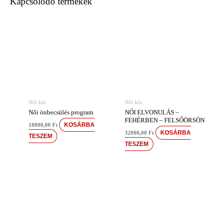
Kapcsolódó termékek
Női kör
Női kör
Női önbecsülés program
NŐI ELVONULÁS –
FEHÉRBEN – FELSŐÖRSÖN
KOSÁRBA
18000,00
Ft
KOSÁRBA
32000,00
Ft
TESZEM
TESZEM