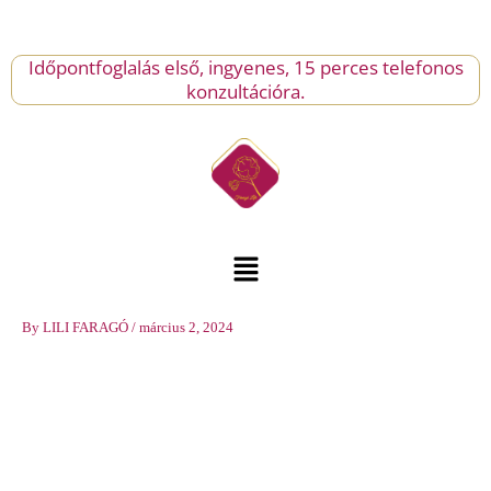
Skip
-
to
havibérlet
content
Időpontfoglalás első, ingyenes, 15 perces telefonos
mennyiség
konzultációra.
Menu
By
LILI FARAGÓ
/
március 2, 2024
Finom
női
torna
-
havibérlet
mennyiség