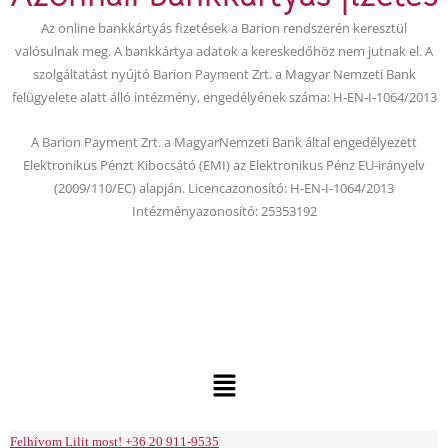
o
e
Az online bankkártyás fizetések a Barion rendszerén keresztül
k
valósulnak meg. A bankkártya adatok a kereskedőhöz nem jutnak el. A
szolgáltatást nyújtó Barion Payment Zrt. a Magyar Nemzeti Bank
felügyelete alatt álló intézmény, engedélyének száma: H-EN-I-1064/2013
A Barion Payment Zrt. a MagyarNemzeti Bank által engedélyezett
Elektronikus Pénzt Kibocsátó (EMI) az Elektronikus Pénz EU-irányelv
(2009/110/EC) alapján. Licencazonosító: H-EN-I-1064/2013
Intézményazonosító: 25353192
Menu
Felhívom Lilit most! +36 20 911-9535