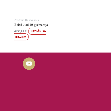
Program Hölgyeknek
Belső utad 10 gyémántja
KOSÁRBA
4990,00
Ft
TESZEM
Y
o
u
t
u
b
e