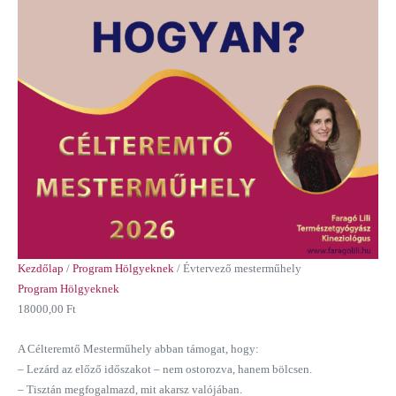
Kezdőlap
/
Program Hölgyeknek
/ Évtervező mesterműhely
Program Hölgyeknek
18000,00
Ft
A Célteremtő Mesterműhely abban támogat, hogy:
– Lezárd az előző időszakot – nem ostorozva, hanem bölcsen.
– Tisztán megfogalmazd, mit akarsz valójában.