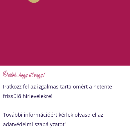
u
t
u
b
e
Örülök, hogy itt vagy!
Iratkozz fel az izgalmas tartalomért a hetente
frissülő hírlevelekre!
További információért kérlek olvasd el az
adatvédelmi szabályzatot!