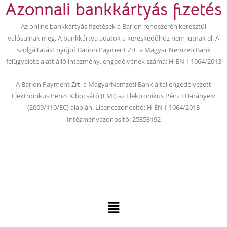
Azonnali bankkártyás fizetés
e
t
b
u
Az online bankkártyás fizetések a Barion rendszerén keresztül
o
b
valósulnak meg. A bankkártya adatok a kereskedőhöz nem jutnak el. A
o
e
szolgáltatást nyújtó Barion Payment Zrt. a Magyar Nemzeti Bank
k
felügyelete alatt álló intézmény, engedélyének száma: H-EN-I-1064/2013
A Barion Payment Zrt. a MagyarNemzeti Bank által engedélyezett
Elektronikus Pénzt Kibocsátó (EMI) az Elektronikus Pénz EU-irányelv
(2009/110/EC) alapján. Licencazonosító: H-EN-I-1064/2013
Intézményazonosító: 25353192
Menu