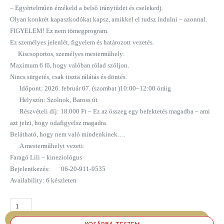
– Egyértelműen érzékeld a belső iránytűdet és cselekedj.
Olyan konkrét kapaszkodókat kapsz, amikkel el tudsz indulni – azonnal.
FIGYELEM! Ez nem tömegprogram.
Ez személyes jelenlét, figyelem és határozott vezetés.
Kiscsoportos, személyes mesterműhely:
Maximum 6 fő, hogy valóban rólad szóljon.
Nincs sürgetés, csak tiszta rálátás és döntés.
Időpont: 2026. február 07. (szombat )10:00–12:00 óráig
Helyszín: Szolnok, Baross út
Részvételi díj: 18.000 Ft – Ez az összeg egy befektetés magadba – ami
azt jelzi, hogy odafigyelsz magadra.
Belátható, hogy nem való mindenkinek….
A mesterműhelyt vezeti:
Faragó Lili – kineziológus
Bejelentkezés:
06-20-911-9535
Availability:
6 készleten