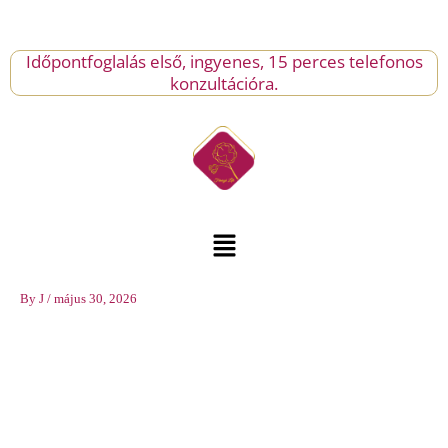
Skip
Ajándék
to
önmagadnak!
content
Időpontfoglalás első, ingyenes, 15 perces telefonos
mennyiség
konzultációra.
Menu
By
J
/
május 30, 2026
Ragyogó
NŐ
-
Ajándék
önmagadnak!
mennyiség