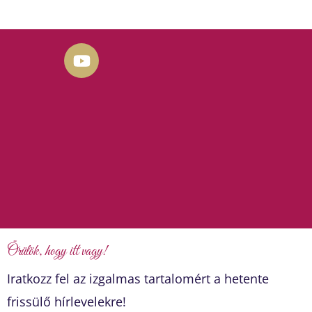
Y
o
u
t
u
b
e
Örülök, hogy itt vagy!
Iratkozz fel az izgalmas tartalomért a hetente
frissülő hírlevelekre!