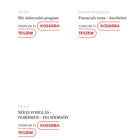
Női kör
Program Hölgyeknek
Női önbecsülés program
Finom női torna – havibérlet
KOSÁRBA
KOSÁRBA
18000,00
Ft
11000,00
Ft
TESZEM
TESZEM
Női kör
NŐI ELVONULÁS –
FEHÉRBEN – FELSŐÖRSÖN
KOSÁRBA
32000,00
Ft
TESZEM