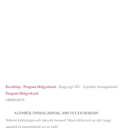
Kezdőlap
/
Program Hölgyeknek
/ Ragyogó NŐ – Ajándék önmagadnak!
Program Hölgyeknek
18000,00
Ft
AJÁNDÉK ÖNMAGADNAK, AMI VELED MARAD!
Nőként különleges erő lakozik benned. Most elérkezett az idő, hogy
megéld és megerősítsd ezt az erőt!