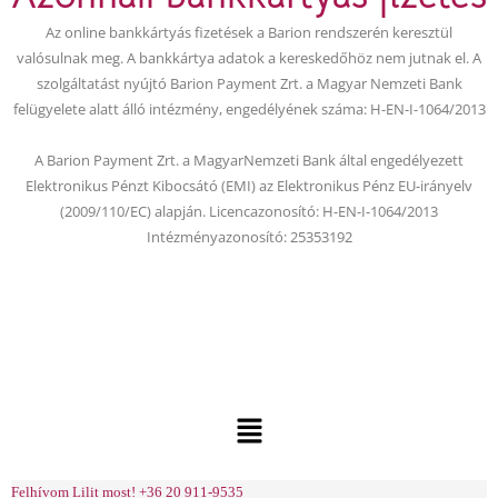
o
e
Az online bankkártyás fizetések a Barion rendszerén keresztül
k
valósulnak meg. A bankkártya adatok a kereskedőhöz nem jutnak el. A
szolgáltatást nyújtó Barion Payment Zrt. a Magyar Nemzeti Bank
felügyelete alatt álló intézmény, engedélyének száma: H-EN-I-1064/2013
A Barion Payment Zrt. a MagyarNemzeti Bank által engedélyezett
Elektronikus Pénzt Kibocsátó (EMI) az Elektronikus Pénz EU-irányelv
(2009/110/EC) alapján. Licencazonosító: H-EN-I-1064/2013
Intézményazonosító: 25353192
Menu
Felhívom Lilit most! +36 20 911-9535