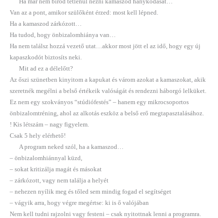
Ha már nem bírod tétlenül nézni kamaszod hánykódását…
Van az a pont, amikor szülőként érzed: most kell lépned.
Ha a kamaszod zárkózott…
Ha tudod, hogy önbizalomhiánya van…
Ha nem találsz hozzá vezető utat…akkor most jött el az idő, hogy egy új
kapaszkodót biztosíts neki.
Mit ad ez a délelőtt?
Az őszi szünetben kinyitom a kapukat és várom azokat a kamaszokat, akik
szeretnék megélni a belső értékeik valóságát és rendezni háborgó lelküket.
Ez nem egy szokványos “stúdiófestés” – hanem egy mikrocsoportos
önbizalomtréning, ahol az alkotás eszköz a belső erő megtapasztalásához.
! Kis létszám – nagy figyelem.
Csak 5 hely elérhető!
A program neked szól, ha a kamaszod…
– önbizalomhiánnyal küzd,
– sokat kritizálja magát és másokat
– zárkózott, vagy nem találja a helyét
– nehezen nyílik meg és tőled sem mindig fogad el segítséget
– vágyik arra, hogy végre megértse: ki is ő valójában
Nem kell tudni rajzolni vagy festeni – csak nyitottnak lenni a programra.