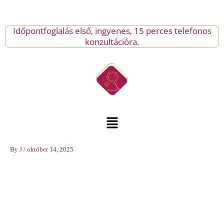
Skip
AZ
to
ŐSZI
content
Időpontfoglalás első, ingyenes, 15 perces telefonos
SZÜNETBEN
konzultációra.
🌿
mennyiség
Menu
By
J
/
október 14, 2025
🌿
ÉRZÉSFESTÉS
KAMASZOKNAK
AZ
ŐSZI
SZÜNETBEN
🌿