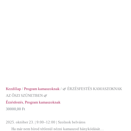
mennyiség
Kezdőlap
/
Program kamaszoknak
/ 🌿 ÉRZÉSFESTÉS KAMASZOKNAK
AZ ŐSZI SZÜNETBEN 🌿
Érzésfestés
,
Program kamaszoknak
30000,00
Ft
2025. október 23. | 9:00–12:00 | Szolnok belváros
Ha már nem bírod tétlenül nézni kamaszod hánykódását…