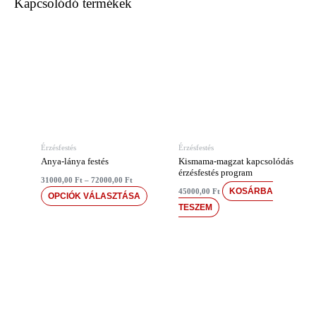
Kapcsolódó termékek
Ártartomány:
Ennek
31000,00 Ft
a
-
72000,00 Ft
terméknek
több
variációja
van.
A
változatok
Érzésfestés
Érzésfestés
a
Anya-lánya festés
Kismama-magzat kapcsolódás
termékoldalon
érzésfestés program
31000,00
Ft
–
72000,00
Ft
választhatók
KOSÁRBA
45000,00
Ft
OPCIÓK VÁLASZTÁSA
ki
TESZEM