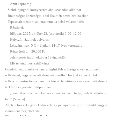
Amit kapni fog:
– Stabil, nyugodt környezetet, ahol szabadon alkothat
– Biztonságos közösséget, ahol őszintén beszélhet, ha akar
– Tapasztalt mentort, aki utat mutat a belső válaszok felé
Részletek
Időpont: 2025. október 23. (csütörtök) 9:00–12:00
Helyszín: Szolnok belváros
Létszám: max. 5 fő – életkor: 14-17 éves korosztály
Részvételi díj: 30.000 Ft
Jelentkezés indul: október 13-án, hétfőn
Mit tehetsz most szülőként?
Gondold végig: mire van most leginkább szüksége a kamaszodnak?
– Ha érzed, hogy ez az alkalom neki szólhat, hívj fel és beszéljünk.
– Ha a csoportos forma nem illik hozzá, lehetősége van egyéni alkalomra
is, külön egyeztetett időpontban.
„Semmilyen szél nem kedvez annak, aki nem tudja, melyik kikötőbe
tart.” (Seneca)
Adj lehetőséget a gyerekednek, hogy jó hajóra szálljon – és tudd, hogy te
is mindent megtettél érte.