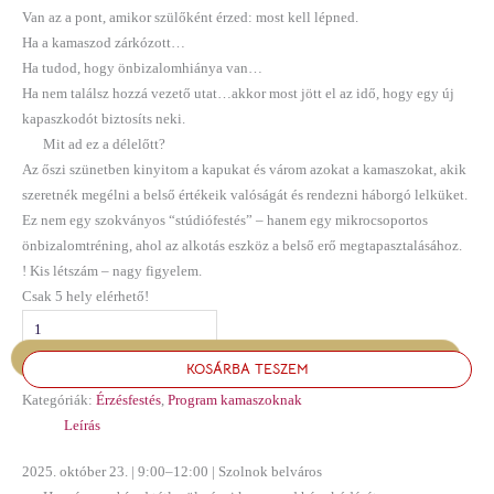
Van az a pont, amikor szülőként érzed: most kell lépned.
Ha a kamaszod zárkózott…
Ha tudod, hogy önbizalomhiánya van…
Ha nem találsz hozzá vezető utat…akkor most jött el az idő, hogy egy új
kapaszkodót biztosíts neki.
Mit ad ez a délelőtt?
Az őszi szünetben kinyitom a kapukat és várom azokat a kamaszokat, akik
szeretnék megélni a belső értékeik valóságát és rendezni háborgó lelküket.
Ez nem egy szokványos “stúdiófestés” – hanem egy mikrocsoportos
önbizalomtréning, ahol az alkotás eszköz a belső erő megtapasztalásához.
! Kis létszám – nagy figyelem.
Csak 5 hely elérhető!
KOSÁRBA TESZEM
Kategóriák:
Érzésfestés
,
Program kamaszoknak
Leírás
2025. október 23. | 9:00–12:00 | Szolnok belváros