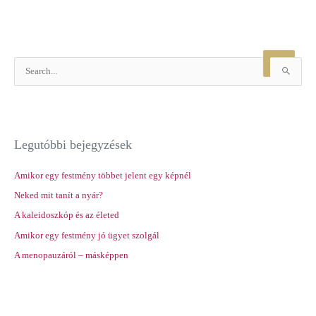
S
e
a
r
Legutóbbi bejegyzések
c
h
Amikor egy festmény többet jelent egy képnél
f
Neked mit tanít a nyár?
o
r
A kaleidoszkóp és az életed
:
Amikor egy festmény jó ügyet szolgál
A menopauzáról – másképpen