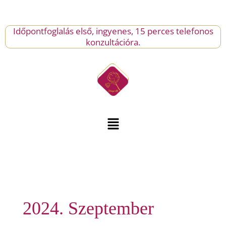
Skip
to
content
Időpontfoglalás első, ingyenes, 15 perces telefonos
konzultációra.
Menu
2024. Szeptember