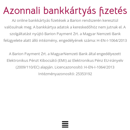
b
u
Azonnali bankkártyás fizetés
o
b
o
e
Az online bankkártyás fizetések a Barion rendszerén keresztül
k
valósulnak meg. A bankkártya adatok a kereskedőhöz nem jutnak el. A
szolgáltatást nyújtó Barion Payment Zrt. a Magyar Nemzeti Bank
felügyelete alatt álló intézmény, engedélyének száma: H-EN-I-1064/2013
A Barion Payment Zrt. a MagyarNemzeti Bank által engedélyezett
Elektronikus Pénzt Kibocsátó (EMI) az Elektronikus Pénz EU-irányelv
(2009/110/EC) alapján. Licencazonosító: H-EN-I-1064/2013
Intézményazonosító: 25353192
Menu