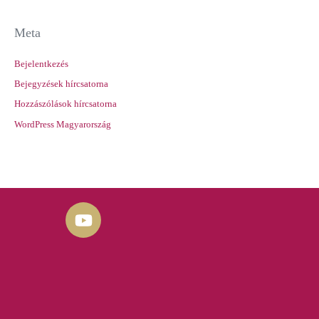
Meta
Bejelentkezés
Bejegyzések hírcsatorna
Hozzászólások hírcsatorna
WordPress Magyarország
Y
o
u
t
u
b
e