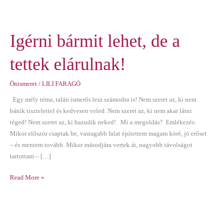
Igérni
Igérni bármit lehet, de a
bármit
lehet,
tettek elárulnak!
de
a
Önismeret
/
LILI FARAGÓ
tettek
Egy mély téma, talán ismerős lesz számodra is! Nem szeret az, ki nem
elárulnak!
bánik tisztelettel és kedvesen veled. Nem szeret az, ki nem akar látni
téged! Nem szeret az, ki hazudik neked! Mi a megoldás? Emlékezés:
Mikor először csaptak be, vastagabb falat építettem magam köré, jó erőset
– és mentem tovább. Mikor másodjára vertek át, nagyobb távolságot
tartottam – […]
Read More »