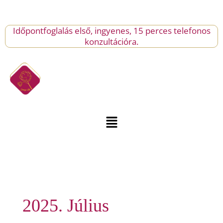
Skip
to
content
Időpontfoglalás első, ingyenes, 15 perces telefonos
konzultációra.
Menu
2025. Július