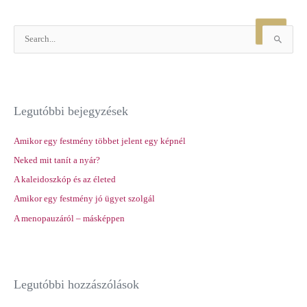
S
e
a
r
Legutóbbi bejegyzések
c
h
Amikor egy festmény többet jelent egy képnél
f
Neked mit tanít a nyár?
o
r
A kaleidoszkóp és az életed
:
Amikor egy festmény jó ügyet szolgál
A menopauzáról – másképpen
Legutóbbi hozzászólások