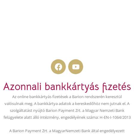
F
Y
a
o
c
u
Azonnali bankkártyás fizetés
e
t
b
u
Az online bankkártyás fizetések a Barion rendszerén keresztül
o
b
valósulnak meg. A bankkártya adatok a kereskedőhöz nem jutnak el. A
o
e
szolgáltatást nyújtó Barion Payment Zrt. a Magyar Nemzeti Bank
k
felügyelete alatt álló intézmény, engedélyének száma: H-EN-I-1064/2013
A Barion Payment Zrt. a MagyarNemzeti Bank által engedélyezett