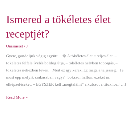
Ismered a tökéletes élet
receptjét?
Önismeret
/
J
Gyere, gondoljuk végig együtt… 💎 A tökéletes élet = teljes élet. –
tökéletes felfelé ívelés boldog útja, – tökéletes helyben toporgás, –
tökéletes nehézben levés. Mert ez így kerek. Ez maga a teljesség. Te
most épp melyik szakaszban vagy? Sokszor hallom ezeket az
elképzeléseket: – EGYSZER kell „megtalálni” a kulcsot a titokhoz, […]
Read More »