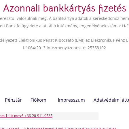
Azonnali bankkártyás fizetés
e
t
b
u
eresztül valósulnak meg. A bankkártya adatok a kereskedőhöz nem j
o
b
i Bank felügyelete alatt álló intézmény, engedélyének száma: H-
o
e
k
lyezett Elektronikus Pénzt Kibocsátó (EMI) az Elektronikus Pénz E
I-1064/2013 Intézményazonosító: 25353192
Pénztár
Fiókom
Impresszum
Adatvédelmi átt
om Lilit most! +36 20 911-9535