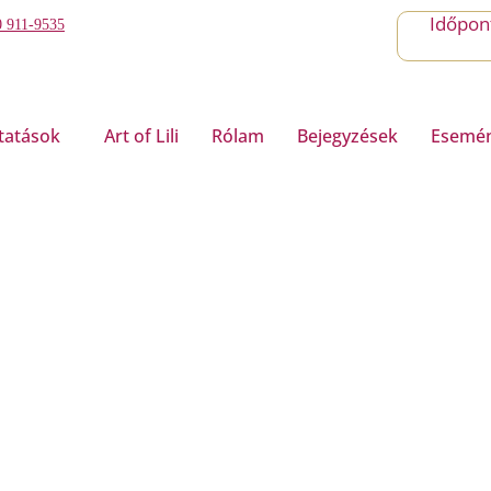
Időpont
0 911-9535
tatások
Art of Lili
Rólam
Bejegyzések
Esemé