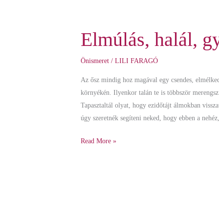
Elmúlás, halál, g
Elmúlás,
halál,
gyász
Önismeret
/
LILI FARAGÓ
–
Az ősz mindig hoz magával egy csendes, elmélked
őszidő
környékén. Ilyenkor talán te is többször merengs
van
Tapasztaltál olyat, hogy ezidőtájt álmokban vissz
úgy szeretnék segíteni neked, hogy ebben a nehéz
Read More »