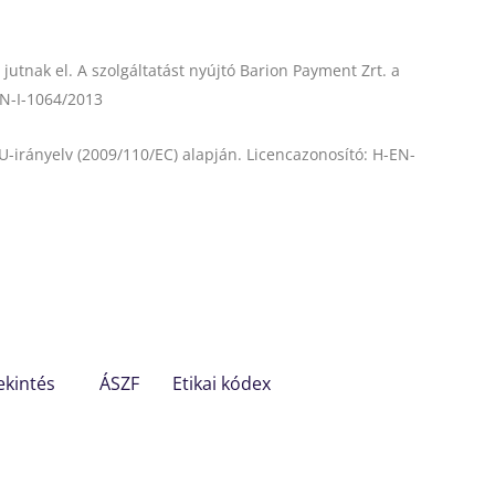
utnak el. A szolgáltatást nyújtó Barion Payment Zrt. a
EN-I-1064/2013
U-irányelv (2009/110/EC) alapján. Licencazonosító: H-EN-
ekintés
ÁSZF
Etikai kódex