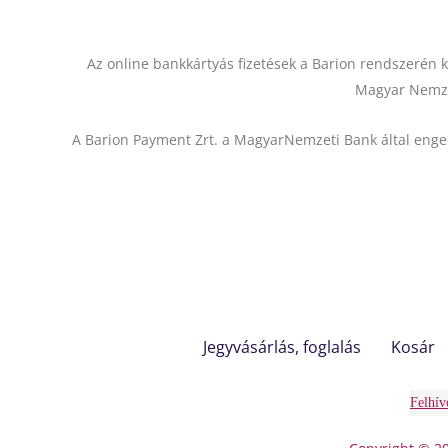
Az online bankkártyás fizetések a Barion rendszerén k
Magyar Nemzet
A Barion Payment Zrt. a MagyarNemzeti Bank által engedé
Jegyvásárlás, foglalás
Kosár
Felhív