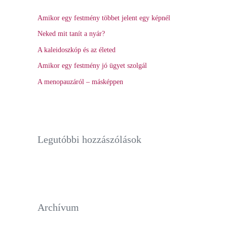
h
Amikor egy festmény többet jelent egy képnél
f
Neked mit tanít a nyár?
o
r
A kaleidoszkóp és az életed
:
Amikor egy festmény jó ügyet szolgál
A menopauzáról – másképpen
Legutóbbi hozzászólások
Archívum