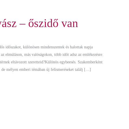
yász – őszidő van
ős időszakot, különösen mindenszentek és halottak napja
z az elmúláson, más valóságokon, több időt adsz az emlékezésre.
atérnek eltávozott szeretteid?Különös egybeesés. Szakemberként
, de mélyen emberi témában új felismeréseket találj […]