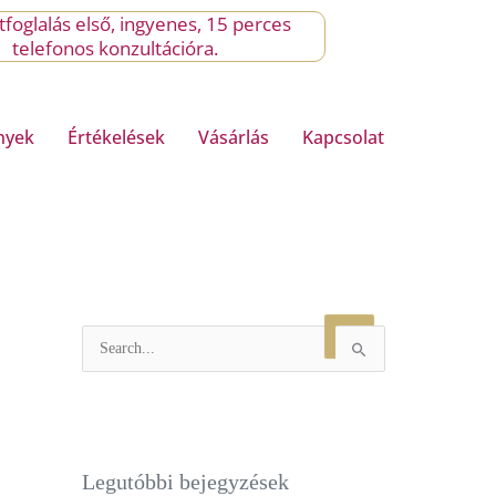
foglalás első, ingyenes, 15 perces
telefonos konzultációra.
nyek
Értékelések
Vásárlás
Kapcsolat
S
e
a
r
c
Legutóbbi bejegyzések