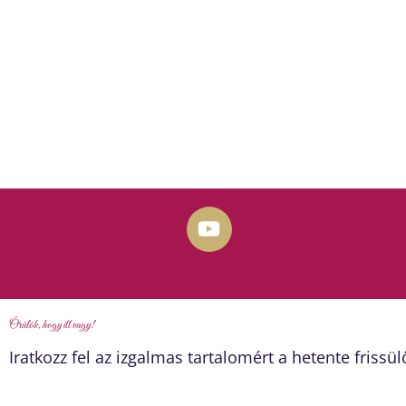
Y
o
u
t
u
Örülök, hogy itt vagy!
b
e
Iratkozz fel az izgalmas tartalomért a hetente frissül