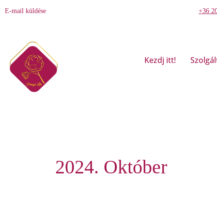
Skip
E-mail küldése
+36 2
to
content
Kezdj itt!
Szolgál
2024. Október