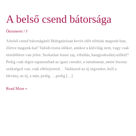
A belső csend bátorsága
Önismeret
/
J
A belső csend bátorságáról Hidegrázósan kevés időt töltünk magunk-ban,
illetve magunk-kal! Valódi-tiszta időket, amikor a külvilág nem, vagy csak
töredékben van jelen. Szokatlan lenne zaj, vibrálás, hang(oskodás) nélkül?
Pedig csak régen tapasztaltad az igazi csendet, a tartalmasat, amire bizony
szükséged van, csak elfelejtetted… Vadászod az új ingereket, kell a
látvány, az új, a más, pedig…..pedig […]
Read More »