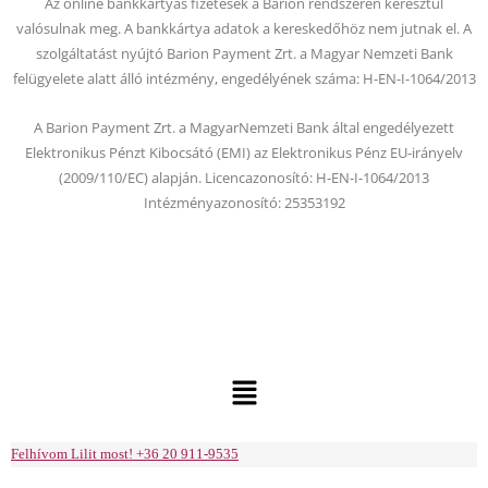
Az online bankkártyás fizetések a Barion rendszerén keresztül
k
valósulnak meg. A bankkártya adatok a kereskedőhöz nem jutnak el. A
szolgáltatást nyújtó Barion Payment Zrt. a Magyar Nemzeti Bank
felügyelete alatt álló intézmény, engedélyének száma: H-EN-I-1064/2013
A Barion Payment Zrt. a MagyarNemzeti Bank által engedélyezett
Elektronikus Pénzt Kibocsátó (EMI) az Elektronikus Pénz EU-irányelv
(2009/110/EC) alapján. Licencazonosító: H-EN-I-1064/2013
Intézményazonosító: 25353192
Menu
Felhívom Lilit most! +36 20 911-9535