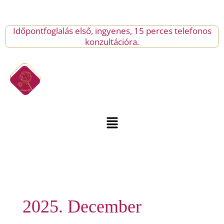
Skip
to
content
Időpontfoglalás első, ingyenes, 15 perces telefonos
konzultációra.
Menu
2025. December