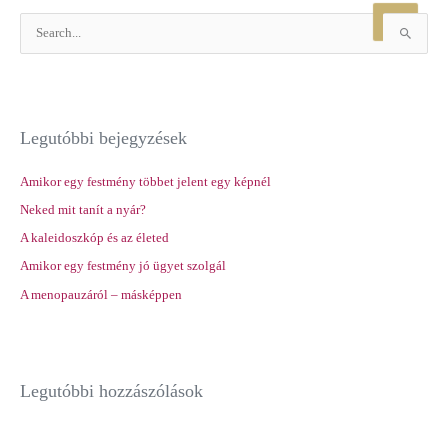
S
e
a
r
Legutóbbi bejegyzések
c
h
Amikor egy festmény többet jelent egy képnél
f
Neked mit tanít a nyár?
o
r
A kaleidoszkóp és az életed
:
Amikor egy festmény jó ügyet szolgál
A menopauzáról – másképpen
Legutóbbi hozzászólások