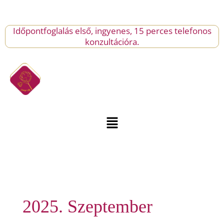
Skip
to
content
Időpontfoglalás első, ingyenes, 15 perces telefonos
konzultációra.
Menu
2025. Szeptember