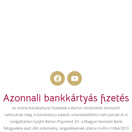
F
Y
a
o
c
u
Azonnali bankkártyás fizetés
e
t
b
u
Az online bankkártyás fizetések a Barion rendszerén keresztül
o
b
valósulnak meg. A bankkártya adatok a kereskedőhöz nem jutnak el. A
o
e
szolgáltatást nyújtó Barion Payment Zrt. a Magyar Nemzeti Bank
k
felügyelete alatt álló intézmény, engedélyének száma: H-EN-I-1064/2013