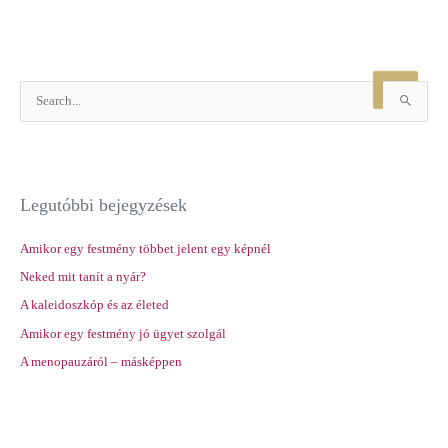
S
e
a
r
Legutóbbi bejegyzések
c
h
Amikor egy festmény többet jelent egy képnél
f
Neked mit tanít a nyár?
o
r
A kaleidoszkóp és az életed
:
Amikor egy festmény jó ügyet szolgál
A menopauzáról – másképpen