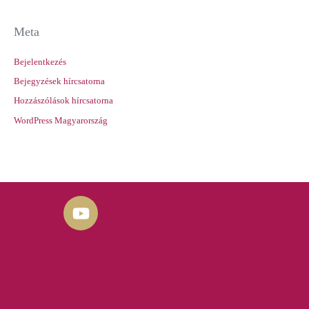
Meta
Bejelentkezés
Bejegyzések hírcsatorna
Hozzászólások hírcsatorna
WordPress Magyarország
Y
o
u
t
u
b
e