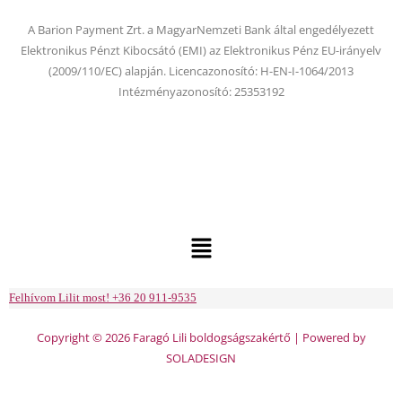
A Barion Payment Zrt. a MagyarNemzeti Bank által engedélyezett
Elektronikus Pénzt Kibocsátó (EMI) az Elektronikus Pénz EU-irányelv
(2009/110/EC) alapján. Licencazonosító: H-EN-I-1064/2013
Intézményazonosító: 25353192
Menu
Felhívom Lilit most! +36 20 911-9535
Copyright © 2026 Faragó Lili boldogságszakértő | Powered by
SOLADESIGN