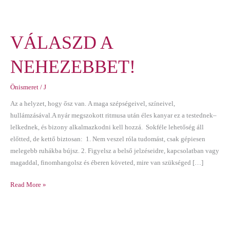
VÁLASZD
VÁLASZD A
A
NEHEZEBBET!
NEHEZEBBET!
Önismeret
/
J
Az a helyzet, hogy ősz van. A maga szépségeivel, színeivel,
hullámzásával.A nyár megszokott ritmusa után éles kanyar ez a testednek–
lelkednek, és bizony alkalmazkodni kell hozzá. Sokféle lehetőség áll
előtted, de kettő biztosan: 1. Nem veszel róla tudomást, csak gépiesen
melegebb ruhákba bújsz. 2. Figyelsz a belső jelzéseidre, kapcsolatban vagy
magaddal, finomhangolsz és éberen követed, mire van szükséged […]
Read More »