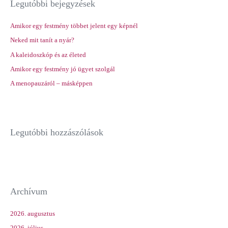
Legutóbbi bejegyzések
c
h
Amikor egy festmény többet jelent egy képnél
f
Neked mit tanít a nyár?
o
r
A kaleidoszkóp és az életed
:
Amikor egy festmény jó ügyet szolgál
A menopauzáról – másképpen
Legutóbbi hozzászólások
Archívum
2026. augusztus