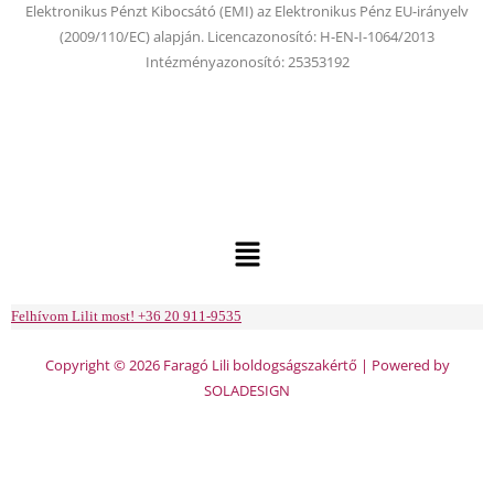
Elektronikus Pénzt Kibocsátó (EMI) az Elektronikus Pénz EU-irányelv
(2009/110/EC) alapján. Licencazonosító: H-EN-I-1064/2013
Intézményazonosító: 25353192
Menu
Felhívom Lilit most! +36 20 911-9535
Copyright © 2026 Faragó Lili boldogságszakértő | Powered by
SOLADESIGN