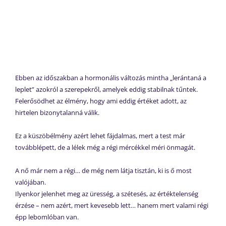
Ebben az időszakban a hormonális változás mintha „lerántaná a
leplet” azokról a szerepekről, amelyek eddig stabilnak tűntek.
Felerősödhet az élmény, hogy ami eddig értéket adott, az
hirtelen bizonytalanná válik.
Ez a küszöbélmény azért lehet fájdalmas, mert a test már
továbblépett, de a lélek még a régi mércékkel méri önmagát.
A nő már nem a régi… de még nem látja tisztán, ki is ő most
valójában.
Ilyenkor jelenhet meg az üresség, a szétesés, az értéktelenség
érzése – nem azért, mert kevesebb lett… hanem mert valami régi
épp lebomlóban van.