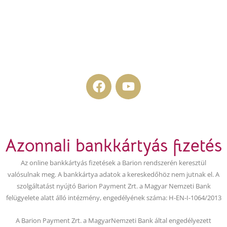
F
Y
a
o
c
u
e
t
b
u
Azonnali bankkártyás fizetés
o
b
o
e
Az online bankkártyás fizetések a Barion rendszerén keresztül
k
valósulnak meg. A bankkártya adatok a kereskedőhöz nem jutnak el. A
szolgáltatást nyújtó Barion Payment Zrt. a Magyar Nemzeti Bank
felügyelete alatt álló intézmény, engedélyének száma: H-EN-I-1064/2013
A Barion Payment Zrt. a MagyarNemzeti Bank által engedélyezett