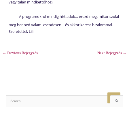
vagy talán mindkettőhöz?
A programokról mindig hírt adok… érezd meg, mikor szólal
meg benned valami csendesen – és akkor keress bizalommal.
Szeretettel, Lili
←
Previous Bejegyzés
Next Bejegyzés
→
S
e
a
r