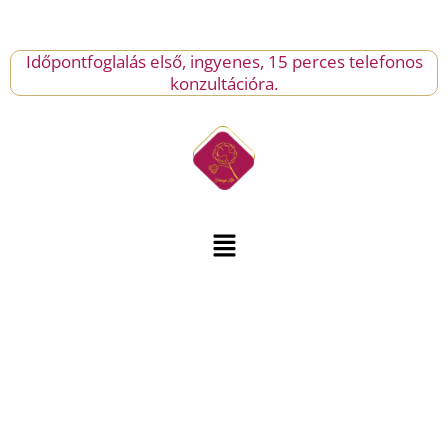
Skip
to
content
Időpontfoglalás első, ingyenes, 15 perces telefonos
konzultációra.
Menu