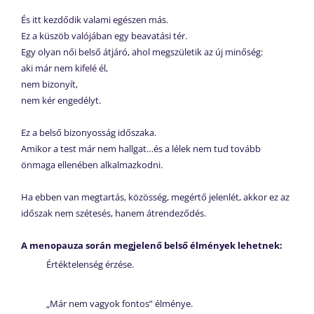
És itt kezdődik valami egészen más.
Ez a küszöb valójában egy beavatási tér.
Egy olyan női belső átjáró, ahol megszületik az új minőség:
aki már nem kifelé él,
nem bizonyít,
nem kér engedélyt.
Ez a belső bizonyosság időszaka.
Amikor a test már nem hallgat…és a lélek nem tud tovább
önmaga ellenében alkalmazkodni.
Ha ebben van megtartás, közösség, megértő jelenlét, akkor ez az
időszak nem szétesés, hanem átrendeződés.
A menopauza során megjelenő belső élmények lehetnek:
Értéktelenség érzése.
„Már nem vagyok fontos” élménye.